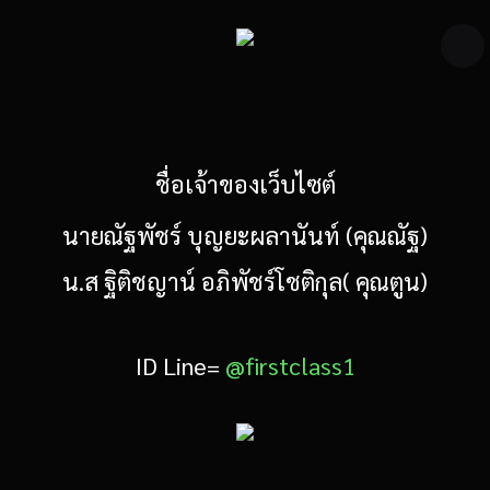
ชื่อเจ้าของเว็บไซต์
นายณัฐพัชร์ บุญยะผลานันท์ (คุณณัฐ)
น.ส ฐิติชญาน์ อภิพัชร์โชติกุล( คุณตูน)
ID Line=
@firstclass1