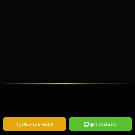
085-125-9559
@firstclass1