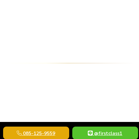
เลขแห่งผู้เสวยสุข และ ความสำเร็จจากผู้อุปถัมภ์
เลขมงคล 19 เป็นกำลังดาวพฤหัสบดี ในด้านดี ชอบศึกษา
หาความรู้ ชีวิตมักประสบความสำเร็จ ได้รับความอุปการะจาก
ผู้ใหญ่ เลข 19 ถือว่าเป็นเลขนำโชคเลขหนึ่งส่งเสริมให้ชีวิต
ประสบความสำเร็จอย่างงดงาม จะได้รับเกียรติอย่างสูงในสังคม
ส่งผลดีให้กับอนาคตพบกับความสำเร็จที่ยิ่งใหญ่
ขายทะเบียนสวย ขายทะเบียนประมูล ขายทะ
เบียนกราฟฟิค รับซื้อทะเบียนให้ราคาสูง
085-125-9559
@firstclass1