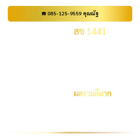
☎️ 085-125-9559 คุณณัฐ
เลขทะเบียน
สช 1441
ราคา
199,000 .-
จังหวัด
กรุงเทพมหานคร
ผลรวม
19
ผลรวมดีมาก
ระดับผลรวม
ID:
ID08, ID99