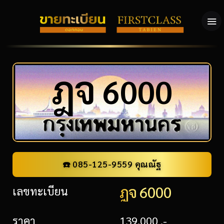
ฎ
จ
6000
☎️ 085-125-9559 คุณณัฐ
ฎจ 6000
เลขทะเบียน
ราคา
139,000 .-