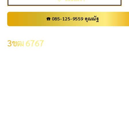
☎️ 085-125-9559 คุณณัฐ
เลขทะเบียน
3ขฒ 6767
ราคา
0 .-
จังหวัด
กรุงเทพมหานคร
ผลรวม
34
ระดับผลรวม