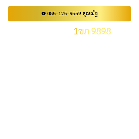
☎️ 085-125-9559 คุณณัฐ
เลขทะเบียน
1ขภ 9898
ราคา
199,000 .-
จังหวัด
กรุงเทพมหานคร
ผลรวม
38
ระดับผลรวม
ผลรวมปกติ
ID:
ID55, ID99