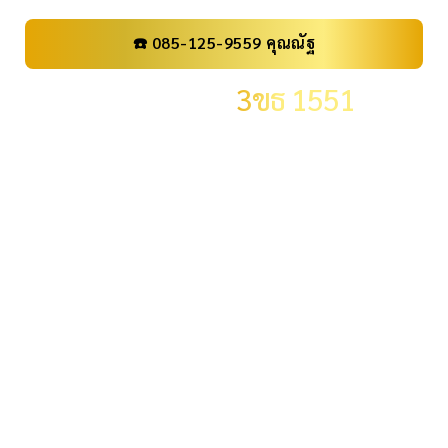
☎️ 085-125-9559 คุณณัฐ
เลขทะเบียน
3ขธ 1551
ราคา
0 .-
จังหวัด
กรุงเทพมหานคร
ผลรวม
21
ระดับผลรวม
ผลรวมปกติ
ID:
ID11