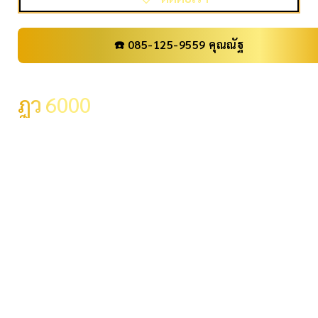
☎️ 085-125-9559 คุณณัฐ
เลขทะเบียน
ฎว 6000
ราคา
185,000 .-
จังหวัด
กรุงเทพมหานคร
ผลรวม
17
ระดับผลรวม