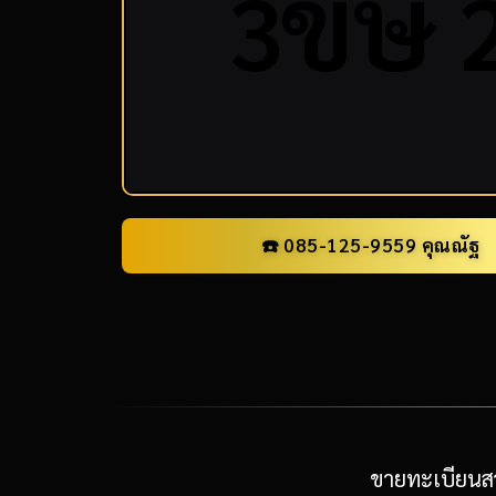
ข
ษ
3
☎️ 085-125-9559 คุณณัฐ
ขายทะเบียนสว