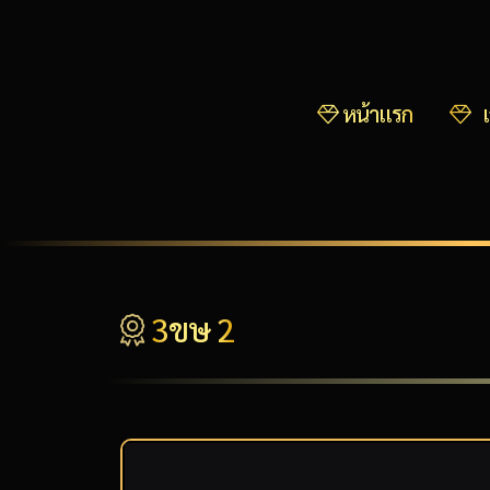
หน้าแรก
เ
3ขษ 2