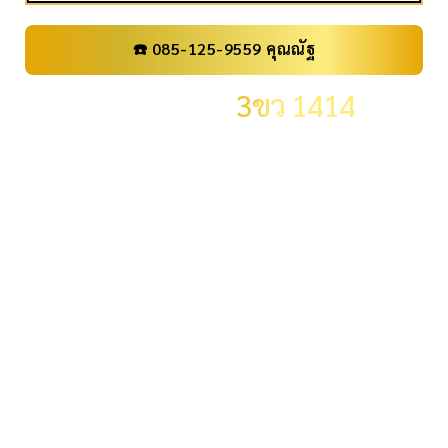
☎️ 085-125-9559 คุณณัฐ
เลขทะเบียน
3ขว 1414
ราคา
89,000 .-
จังหวัด
กรุงเทพมหานคร
ผลรวม
21
ระดับผลรวม
ผลรวมปกติ
ID:
ID04