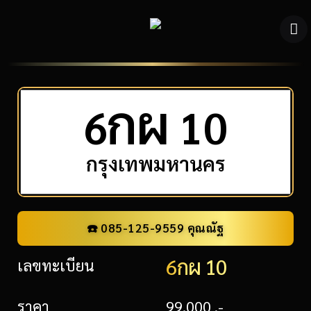
ก
ผ
6
10
กรุงเทพมหานคร
☎️ 085-125-9559 คุณณัฐ
6กผ 10
เลขทะเบียน
ราคา
99,000 .-