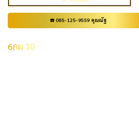
☎️ 085-125-9559 คุณณัฐ
เลขทะเบียน
6กผ 10
ราคา
99,000 .-
จังหวัด
กรุงเทพมหานคร
ผลรวม
16
ระดับผลรวม