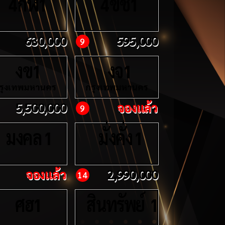
กฬ
ขช
4
1
4
1
630,000
595,000
9
งข
งจ
1
1
รุงเทพมหานคร
กรุงเทพมหานคร
5,500,000
จองแล้ว
9
มงคล
มั่งคั่ง
1
1
จองแล้ว
2,990,000
14
ศฮ
สินทรัพย์
1
1