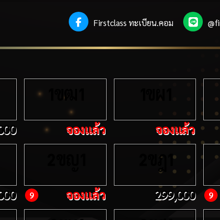
Firstclass ทะเบียน.คอม
@fi
ขฒ
ขผ
1
1
1
1
000
จองแล้ว
จองแล้ว
ขญ
ขฎ
2
1
2
1
000
จองแล้ว
299,000
9
9