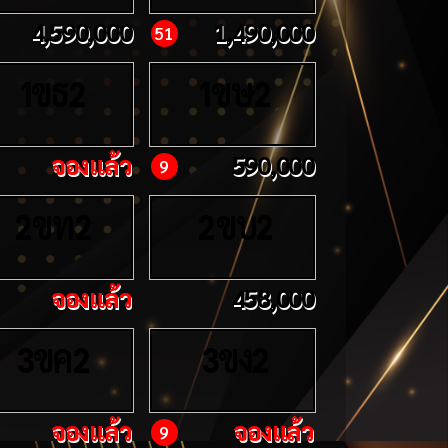
4,590,000
1,490,000
51
ขธ
ขษ
1
2
1
2
จองแล้ว
590,000
9
ขท
ขบ
2
2
2
2
จองแล้ว
458,000
ขค
ขง
3
2
3
2
จองแล้ว
จองแล้ว
9