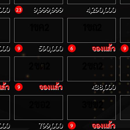
000
9,999,999
4,290,000
23
ขค
ขถ
1
2
1
2
000
590,000
จองแล้ว
9
6
9
ขต
ขถ
2
2
2
2
ล้ว
จองแล้ว
438,000
9
ขอ
ขข
2
2
3
2
000
799,000
จองแล้ว
9