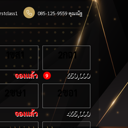
rstclass1
085-125-9559 คุณณัฐ
ขส
กฉ
1
1
2
1
จองแล้ว
650,000
9
ขษ
ขอ
2
1
2
1
จองแล้ว
465,000