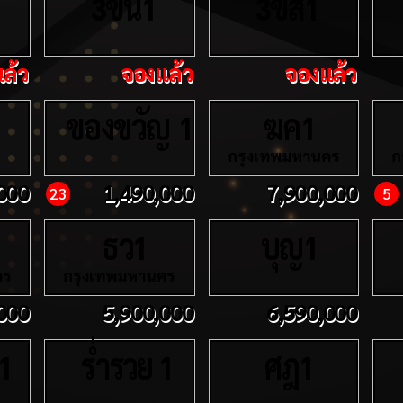
ขน
ขส
3
1
3
1
ล้ว
จองแล้ว
จองแล้ว
ของขวัญ
ฆค
1
1
กรุงเทพมหานคร
ก
000
1,490,000
7,900,000
23
5
ธว
บุญ
1
1
คร
กรุงเทพมหานคร
000
5,900,000
6,590,000
ร่ำรวย
ศฎ
1
1
1