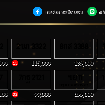
Firstclass ทะเบียน.คอม
@fi
ขภ
กส
2
2
3322
8
3388
1
000
115,000
139,000
15
กฐ
ขย
7
7
2121
11
1
กรุงเทพมหานคร
000
99,000
899,000
23