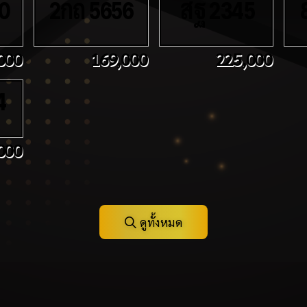
กถ
สฐ
0
2
5656
2345
8
000
169,000
225,000
4
000
ดูทั้งหมด