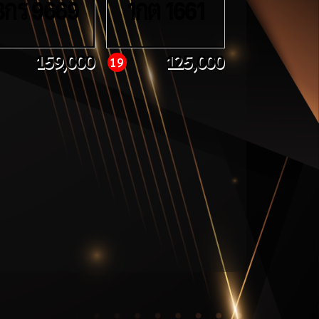
กร
กต
9669
1
1661
159,000
125,000
19