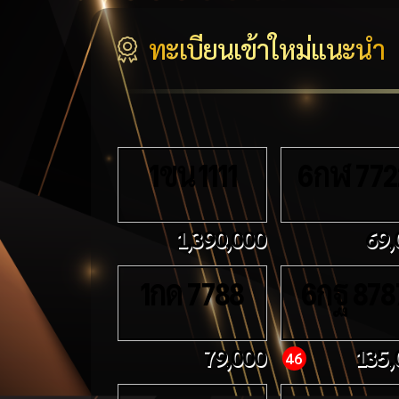
ทะเบียนเข้าใหม่แนะนำ
ขน
กฬ
1
1111
6
772
1,390,000
69,
กด
กฐ
1
7788
6
878
79,000
135,
46