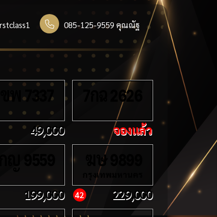
rstclass1
085-125-9559 คุณณัฐ
ขพ
กฉ
7337
7
2626
49,000
จองแล้ว
กญ
ฆษ
9559
9899
กรุงเทพมหานคร
199,000
229,000
42