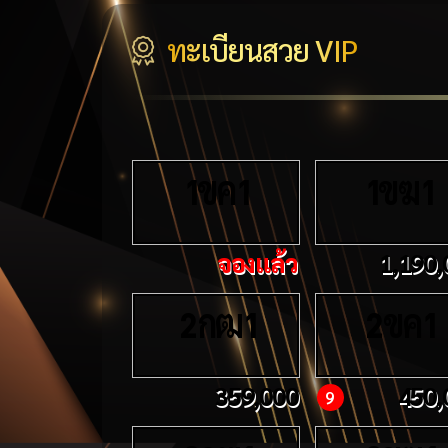
ทะเบียนสวย VIP
ขค
ขฆ
1
1
1
1
จองแล้ว
1,190,
กฒ
ขค
2
1
2
1
359,000
450,
9