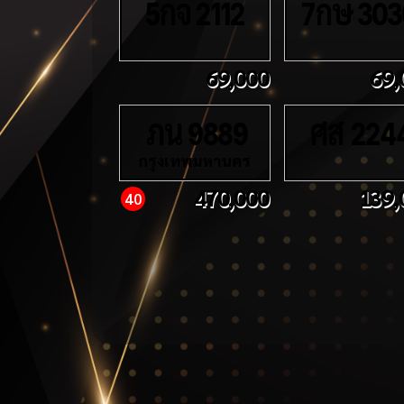
กจ
กษ
5
2112
7
303
69,000
69,
ภน
ศส
9889
224
กรุงเทพมหานคร
470,000
139,
40