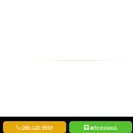
เลขแห่งผู้เสวยสุข และ ความสำเร็จจากผู้อุปถัมภ์
เลขมงคล 19 เป็นกำลังดาวพฤหัสบดี ในด้านดี ชอบศึกษา
หาความรู้ ชีวิตมักประสบความสำเร็จ ได้รับความอุปการะจาก
ผู้ใหญ่ เลข 19 ถือว่าเป็นเลขนำโชคเลขหนึ่งส่งเสริมให้ชีวิต
ประสบความสำเร็จอย่างงดงาม จะได้รับเกียรติอย่างสูงในสังคม
ส่งผลดีให้กับอนาคตพบกับความสำเร็จที่ยิ่งใหญ่
ขายทะเบียนสวย ขายทะเบียนประมูล ขายทะ
เบียนกราฟฟิค รับซื้อทะเบียนให้ราคาสูง
085-125-9559
@firstclass1