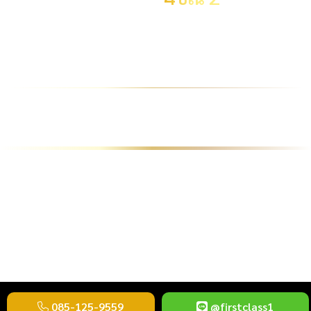
ราคา
145,000 .-
จังหวัด
กรุงเทพมหานคร
ผลรวม
13
ระดับผลรวม
ผลรวมปกติ
ขายทะเบียนสวย ขายทะเบียนประมูล ขายทะ
เบียนกราฟฟิค รับซื้อทะเบียนให้ราคาสูง
085-125-9559
@firstclass1