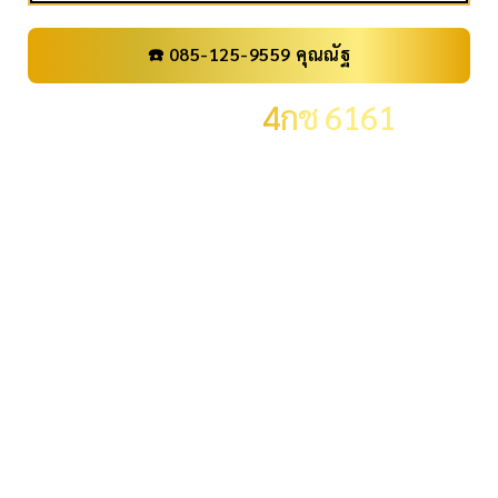
☎️ 085-125-9559 คุณณัฐ
เลขทะเบียน
4กช 6161
ราคา
59,000 .-
จังหวัด
กรุงเทพมหานคร
ผลรวม
21
ระดับผลรวม
ผลรวมปกติ
ID:
ID07