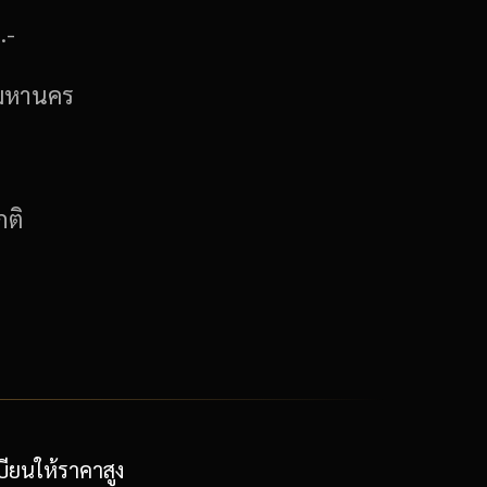
.-
มหานคร
ติ
ียนให้ราคาสูง