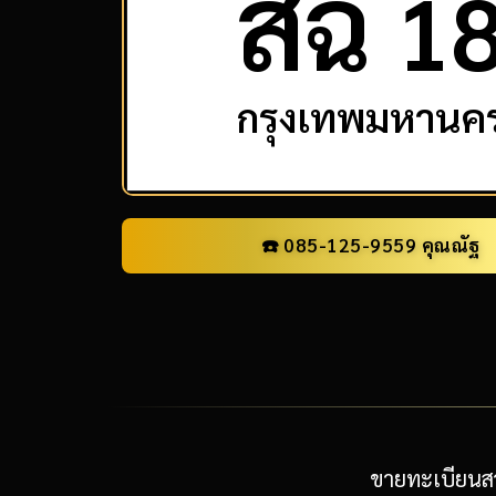
ส
ฉ
1
กรุงเทพมหานค
☎️ 085-125-9559 คุณณัฐ
ขายทะเบียนสว