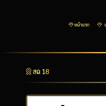
หน้าแรก
เ
สฉ 18