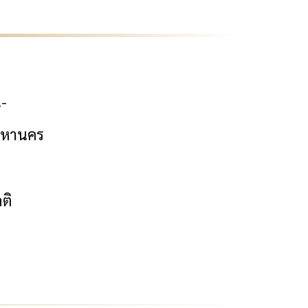
.-
มหานคร
ติ