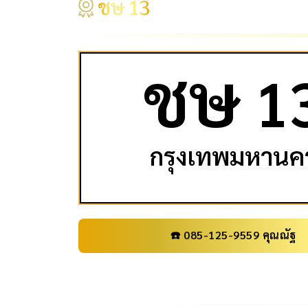
ชษ 13
ช
ษ
1
กรุงเทพมหานค
☎️ 085-125-9559 คุณณัฐ