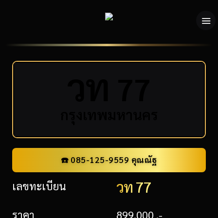
ว
ท
77
กรุงเทพมหานคร
☎️ 085-125-9559 คุณณัฐ
วท 77
เลขทะเบียน
ราคา
899,000 .-