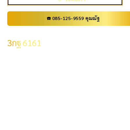
☎️ 085-125-9559 คุณณัฐ
เลขทะเบียน
3กฐ 6161
ราคา
59,000 .-
จังหวัด
กรุงเทพมหานคร
ผลรวม
27
ระดับผลรวม