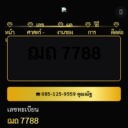
เลข
ผล
วิธี
หน้า
ศาสตร์ -
งานของ
การ
ติดต่อ
แรก
ผลรวม
เรา
ชำระ
เรา
ฌ
ถ
7788
เงิน
☎️ 085-125-9559 คุณณัฐ
เลขทะเบียน
ฌถ 7788