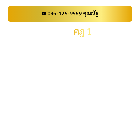
☎️ 085-125-9559 คุณณัฐ
เลขทะเบียน
ศฎ 1
ราคา
4,290,000 .-
จังหวัด
กรุงเทพมหานคร
ผลรวม
13
ระดับผลรวม
ผลรวมปกติ
ID:
ID07