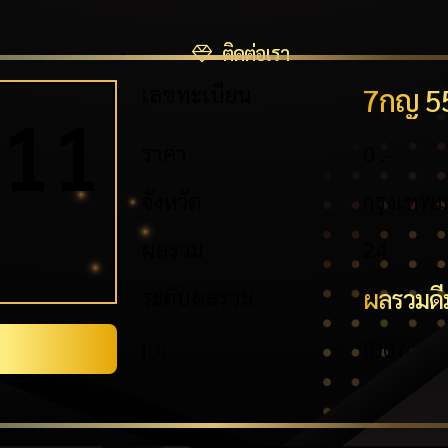
ติดต่อเรา
เลขทะเบียน
7กญ 5
511
ราคา
0 .-
จังหวัด
กรุงเทพ
ผลรวม
24
ผลรวมดี
ระดับผลรวม
ID:
ID07