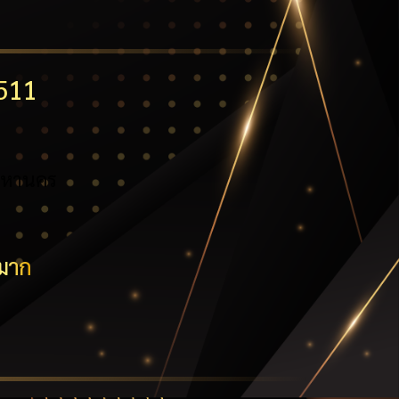
511
มหานคร
มาก