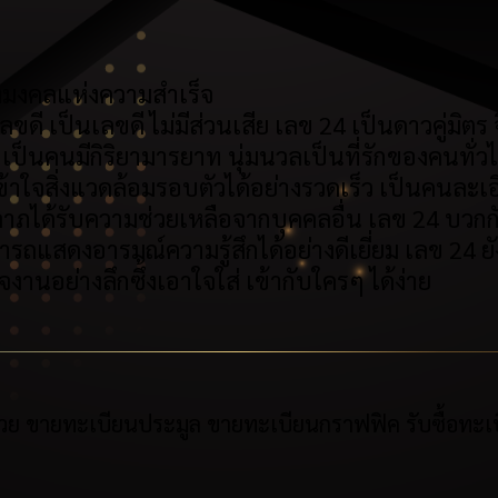
งมงคลแห่งความสำเร็จ
ดี เป็นเลขดี ไม่มีส่วนเสีย เลข 24 เป็นดาวคู่มิตร
งดี เป็นคนมีกิริยามารยาท นุ่มนวลเป็นที่รักของคนท
 เข้าใจสิ่งแวดล้อมรอบตัวได้อย่างรวดเร็ว เป็นคนละ
ภได้รับความช่วยเหลือจากบุคคลอื่น เลข 24 บวกกัน
มารถแสดงอารมณ์ความรู้สึกได้อย่างดีเยี่ยม เลข 24 
อย่างลึกซึ้งเอาใจใส่ เข้ากับใครๆ ได้ง่าย
ย ขายทะเบียนประมูล ขายทะเบียนกราฟฟิค รับซื้อทะเบ