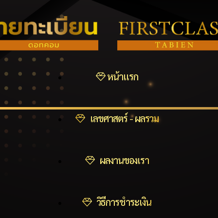
หน้าแรก
เลขศาสตร์ - ผลรวม
ผลงานของเรา
วิธีการชำระเงิน