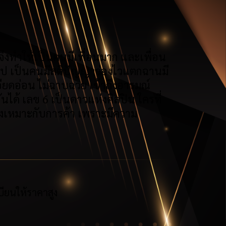
 จึงทำให้เป็นคนมีเพื่อนมาก และเพื่อน
ั่วไป เป็นคนมีสติปัญญาว่องไวแตกฉานมี
เอียดอ่อน ไม่ฉาบฉวย เข้าถึงอารมณ์
ได้ เลข 6 เป็นดาวแห่งศิลปิน ใครที่
ยังเหมาะกับการค้า เพราะมีความ
ียนให้ราคาสูง