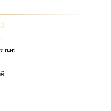
33
.-
มหานคร
ติ