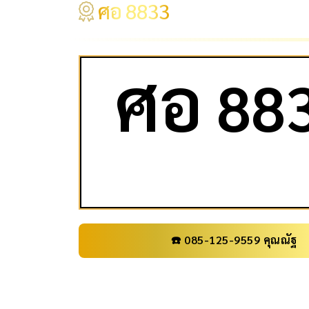
ศอ 8833
ศ
อ
88
☎️ 085-125-9559 คุณณัฐ